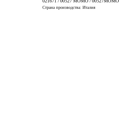
021671 / 00527 MOMO / 00527MOMO
Страна производства: Италия