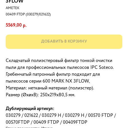
3FLOW
AMETEK
00409 FTDP (030279/021622)
5569,00
р.
ДОБАВИТЬ В КОРЗИНУ
Складчатый полиэстеровый фильтр тонкой очистки
пыли для профессиональных пылесосов IPC Soteco.
Гребенчатый патронный фильтр подходит для
пылесосов серии 600 MARK NX 3FLOW,
Материал: нетканый материал (полиэстер).
Размер (ØхøхВ): 250x219x80,5 мм.
Дублирующий артикул:
030279 / 021622 / 030279 H / 030279 H / 00570 FTDP /
00570FTDP / 00409 FTDP / 00409FTDP