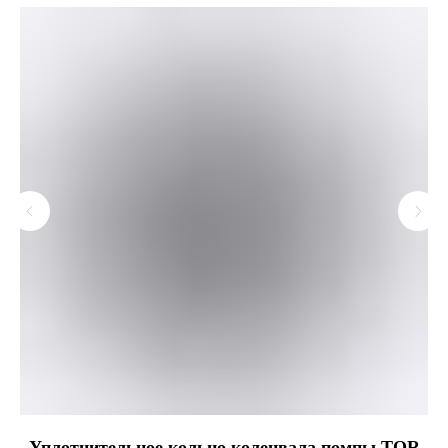
Уплотнительное кольцо коленвала помпы TOR