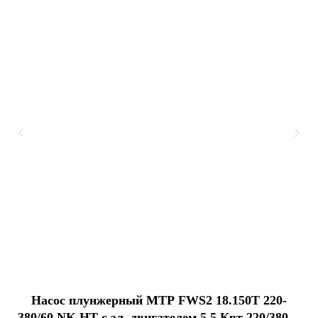
Насос плунжерный MTP FWS2 18.150T 220-
380/60 NK HT с эл. двигателем 5,5 Квт 220/380 В