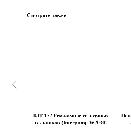
Смотрите также
алл) для
KIT 172 Рем.комплект водяных
Пен
m
сальников (Interpump W2030)