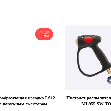
ЛИДЕР
ПРОДАЖ
ообразующая насадка LS12
Пистолет распылител
с наружным эжектором
ML955 SW T