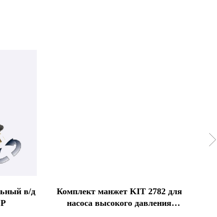
ьный в/д
Комплект манжет KIT 2782 для
Р
OP
насоса высокого давления
п
Annovi Reverberi XW 15.20 N
NОO