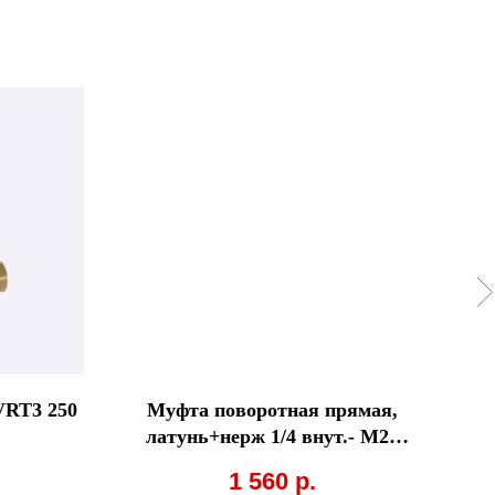
VRT3 250
Муфта поворотная прямая,
латунь+нерж 1/4 внут.- М22
внеш. подшипник качения
1 560
р.