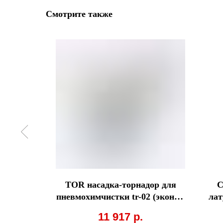
Смотрите также
ЛЕРСКАЯ
ЦЕНА
 н/ж с
TOR насадка-торнадор для
C
ой для
пневмохимчистки tr-02 (эконом
лат
6
плюс)
11 917
р.