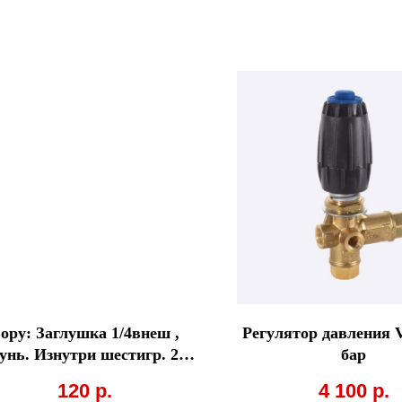
opy: Заглушка 1/4внеш ,
Регулятор давления 
унь. Изнутри шестигр. 250
бар
bar
120
р.
4 100
р.